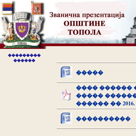
���������
������
�����
���� ������ 
����� ������
������ �� 2016
����������