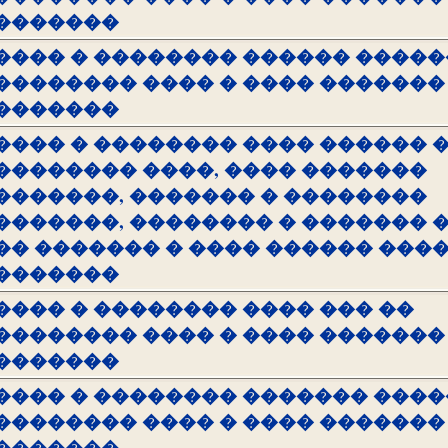
�������
���� � �������� ������ �����
�������� ���� � ���� �������
�������
���� � �������� ���� ������ 
�������� ����, ���� �������
�������, ������� � ��������
�������, �������� � ������� 
�� ������� � ���� ������ ���
�������
���� � �������� ���� ��� ��
�������� ���� � ���� �������
�������
���� � �������� ������� ����
�������� ���� � ���� �������
�������