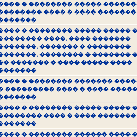
���� � �������� ����� ������
�������� ���� � ���� �������
�������
���� � �������� ����� ����� 
�������� ����, ���� �������
�������, ������� � ��������
�������, �������� � ������� 
�� ������� � ���� ����� ����
�������
���� � �������� ������� ���
� ��������� ���� � ���� ����
�������
���� � �������� ����� ����� 
�������� ���� � ���� �������
�������
���� � �������� ������ ���� 