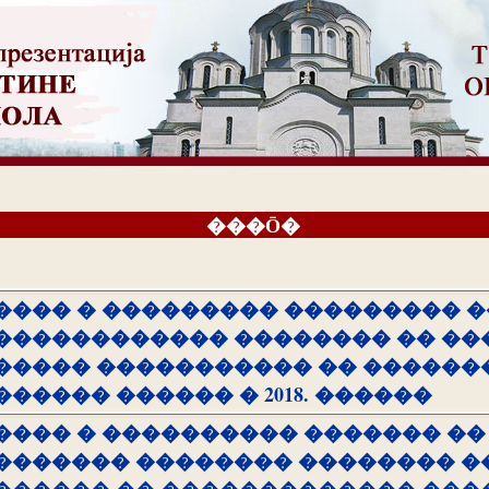
���Ō�
���� � ��������� ��������� �
������������ �������� �� ��
����� ����������� �� ������
������ ������ � 2018. ������
���� � ���������� ������� ��
������� �������� �������� �