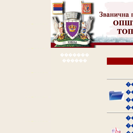
�������
������
�
�
�
�
�
�