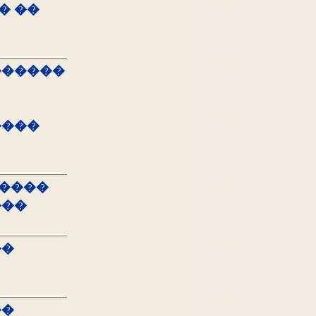
� ��
������
����
�����
���
��
��