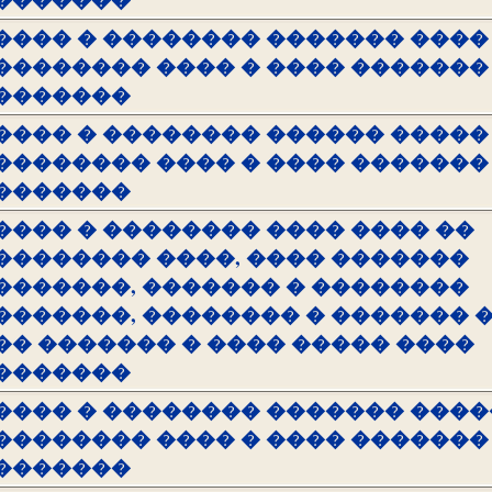
���� � �������� ������� ����
�������� ���� � ���� �������
�������
���� � �������� ������ �����
�������� ���� � ���� �������
�������
���� � �������� ���� ���� ��
�������� ����, ���� �������
�������, ������� � ��������
�������, �������� � ������� 
�� ������� � ���� ����� ����
�������
���� � �������� ������� ����
�������� ���� � ���� �������
�������