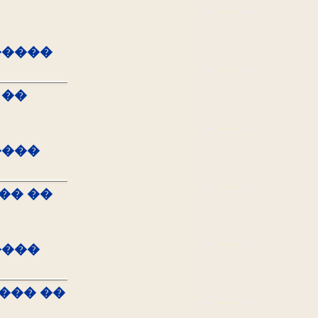
�����
 ��
����
�� ��
����
��� ��