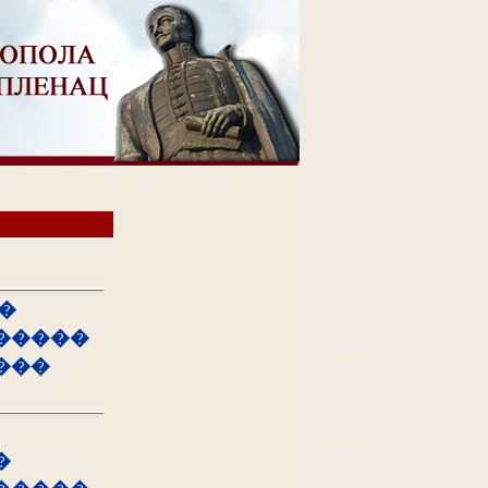
�
�����
���
�