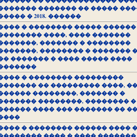
������ �� ������������� ���
������� ������� �� ����� ��
����� � 2018. ������
���� � �������� ����� ������
�������� ����, ���� �������
�������, ������� � ��������
�������, �������� � ������� 
�� ������� � ���� ����� ����
�������
���� � �������� ���������
������� �� ��������� ����, �
������ ��������, ������� �
������� ��������, �������� �
������ ���� ��� ������� �� �
����
���� � �������� ������ ���� 
�������� ���� � ���� �������