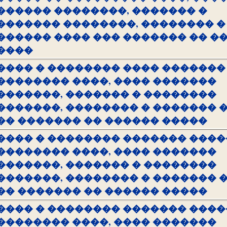
������ ��������, ������� �
������� ��������, �������� �
������ ���� ��� ������� �� �
����
���� � �������� ���� �������
�������� ����, ���� �������
�������, ������� � ��������
�������, �������� � ������� 
�� ������� �� ������ �����
���� � �������� ������� ����
�������� ����, ���� �������
�������, ������� � ��������
�������, �������� � ������� 
�� ������� �� ������ �����
���� � �������� ������� ����
�������� ����, ���� �������