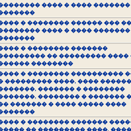
�������� ���� � ���� �������
�������
���� � �������� ������ ��� �
�������� ���� � ���� �������
�������
���� � �������� �������
��������� �� ��������� ���� 
������ ��������
���� � �������� ���������� 
� ��������� ����, ���� �����
�������, ������� � ��������
�������, �������� � ������� 
�� ������� � ���� ����� ����
�������
���� � �������� ������� ���
����� �� ��������� ����, ���