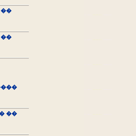
 ��
 ��
����
� ��