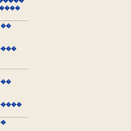
�����
�����
 ��
����
���
�����
��