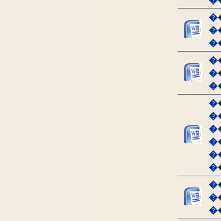
�
�
�
�
�
�
�
�
�
�
�
�
�
�
�