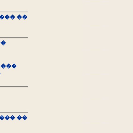
��� ��
��
����
�
��� ��