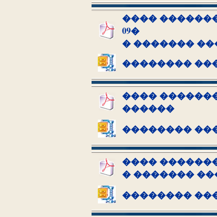
���� ������
09�
� ������� �
�������� ��
���� ������� 
������
�������� ��
���� �������
� ������� �
�������� ��