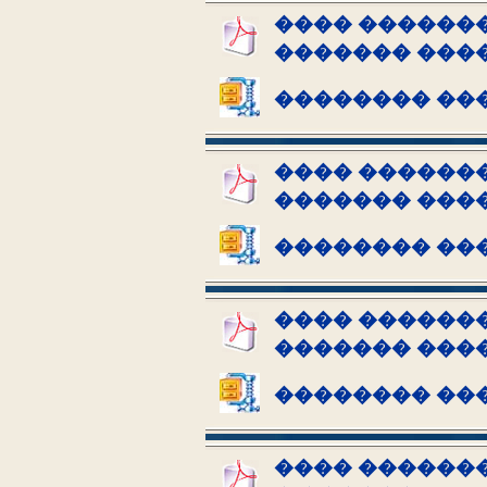
���� �������
������� ���
�������� ��
���� �������
������� ���
�������� ��
���� ������� 
������� ���
�������� ��
���� �������