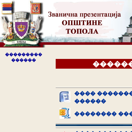
���������
������
�����
���� �������
������
�������� ��