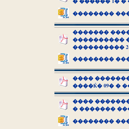
� ������ 1� 
�������� ��
������� ���
���������� �
���������� 2
�������� ��
���� �������
����Ќ� 09� �
���� �������
� ������� �
�������� ��