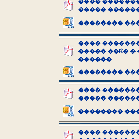
���� �������
����� �����
�������� ��
���� �������
����� ��Ќ� �
������
�������� ��
���� �������
����� �����
�������� ��
���� �������