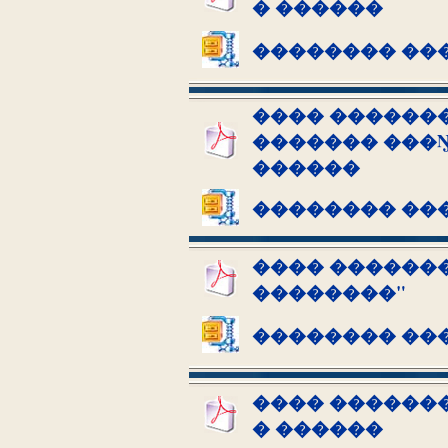
� ������
�������� ��
���� �������
������� ���Ŋ
������
�������� ��
���� �������
��������"
�������� ��
���� �������
� ������