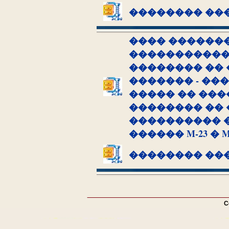
�������� ��
���� ������
�����������
�������� �� 
������� - ��
����� �� ���
�������� ��
���������� 
������ M-23 � M
�������� ��
C