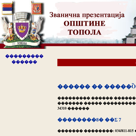
���������
������
������ �� �����
��������� ������ ������
������� ����� ���������� I
34310 ������
��������ȣ� ��Σ 7
������� ��������: 034/811-815 � 0