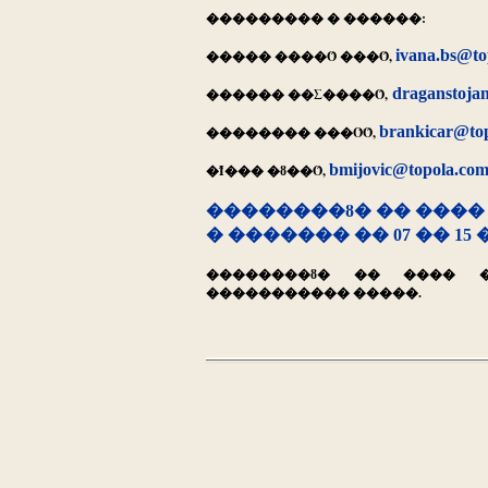
��������� � ������:
ivana.bs@to
����� ����Ȏ ���Ȏ,
draganstoja
������ ��Σ����Ȏ,
brankicar@to
�������� ���ΌȎ,
bmijovic@topola.co
�Ȋ��� �ȣ��Ȏ,
��������ȣ� �� ����
� ������� �� 07 �� 15
��������ȣ� �� ���� 
����������� �����.